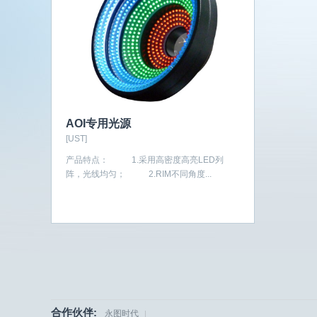
AOI专用光源
[UST]
产品特点： 1.采用高密度高亮LED列
阵，光线均匀； 2.RIM不同角度...
合作伙伴:
永图时代
|