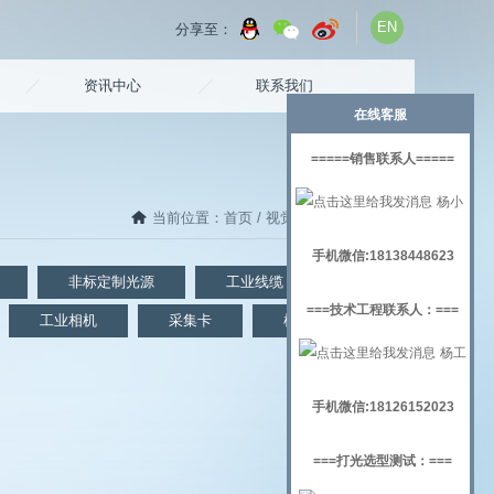
EN
分享至：
资讯中心
联系我们
在线客服
=====销售联系人=====
杨小
当前位置：
首页
/
视觉检测
/AOI专用光源
姐
手机微信:18138448623
非标定制光源
工业线缆
镜头
===技术工程联系人：===
工业相机
采集卡
机器视觉实验架
杨工
手机微信:18126152023
===打光选型测试：===