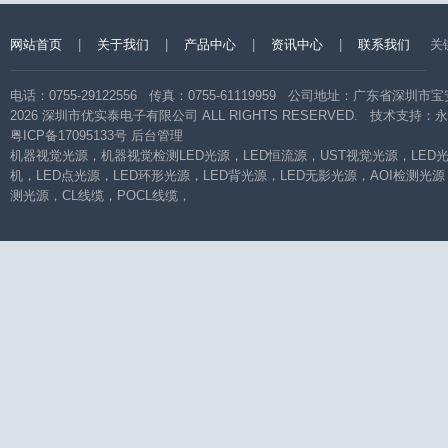
网站首页
|
关于我们
|
产品中心
|
资讯中心
|
联系我们
关
电话：0755-29122556 传真：0755-61119959 公司地址：广东省
2026 深圳市优实泰电子有限公司 ALL RIGHTS RESERVED. 技术支持：
永
粤ICP备17095133号
后台管理
机器视觉光源
，
机器视觉检测LED光源
，
LED恒流源
，
UST视觉光源
，
LED
机
，
LED点光源
，
LED环形光源
，
LED背光源
，
LED无影光源
，
AOI检测光源
测光源
，
CL线缆
，
POCL线缆
，