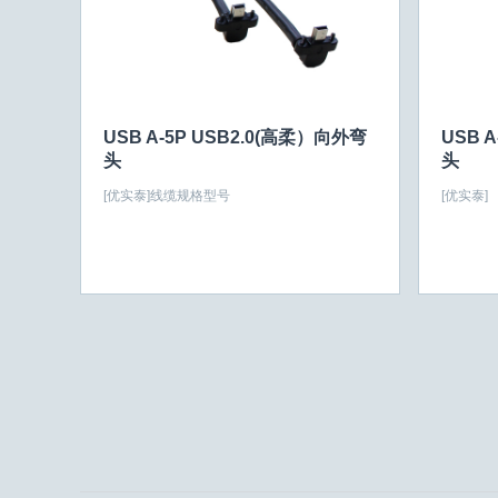
USB A-5P USB2.0(高柔）向外弯
USB 
头
头
[优实泰]
线缆规格型号
[优实泰]