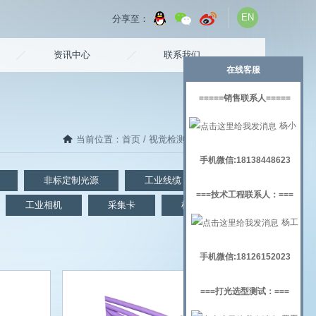
EN
分享至：
资讯中心
联系我们
在线客服
=====销售联系人=====
杨小
当前位置：
首页
/
视觉检测
/工业线缆（USB）
姐
手机微信:18138448623
非标定制光源
工业线缆
镜头
===技术工程联系人：===
工业相机
采集卡
机器视觉实验架
杨工
手机微信:18126152023
===打光选型测试：===