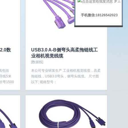
罗工
手机微信:18126542023
.0数
USB3.0 A-B侧弯头高柔拖链线工
业相机视觉线缆
[数据线]
线包括
本公司专业研发生产 工业相机视觉线缆，高柔
铜导线5米
拖链线，USB3.0弯头，侧弯头线缆。 尺寸图
弯1500
以下; 规格型号：