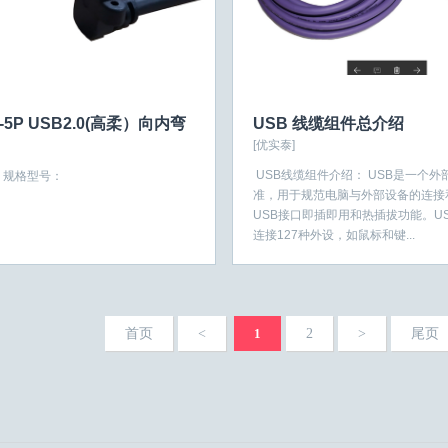
A-5P USB2.0(高柔）向内弯
USB 线缆组件总介绍
[优实泰]
USB线缆组件介绍： USB是一个外
规格型号：
准，用于规范电脑与外部设备的连接
USB接口即插即用和热插拔功能。U
连接127种外设，如鼠标和键...
首页
<
1
2
>
尾页