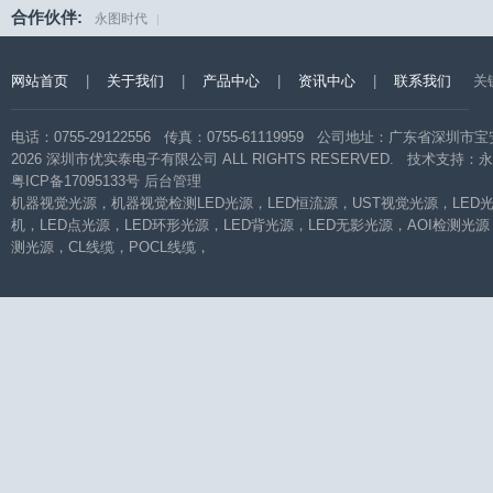
合作伙伴:
永图时代
|
网站首页
|
关于我们
|
产品中心
|
资讯中心
|
联系我们
关
电话：0755-29122556 传真：0755-61119959 公司地址：广东省
2026 深圳市优实泰电子有限公司 ALL RIGHTS RESERVED. 技术支持：
永
粤ICP备17095133号
后台管理
机器视觉光源
，
机器视觉检测LED光源
，
LED恒流源
，
UST视觉光源
，
LED
机
，
LED点光源
，
LED环形光源
，
LED背光源
，
LED无影光源
，
AOI检测光源
测光源
，
CL线缆
，
POCL线缆
，