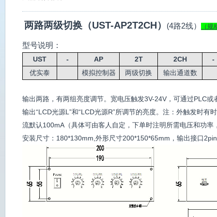
两路两级切换（UST-AP2T2CH）
(4路2线）
（规
型号说明：
UST
-
AP
2T
2CH
-
优实泰
模拟控制器
两级切换
输出通道数
输出两路，有两
组亮度调节。
宽电压触发3V-24V，
可通过
PLC或
输出“LCD光源L”和“LCD光源R”所调节的亮度。
注：外触发时有时间
流默认100mA（具体可由客人自定，下单时注明所需电压和功率
安装尺寸：180*130mm,外形尺寸200*150*65mm
，输出接口2pi