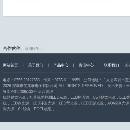
合作伙伴:
永图时代
|
网站首页
|
关于我们
|
产品中心
|
资讯中心
|
联系我们
关
电话：0755-29122556 传真：0755-61119959 公司地址：广东省
2026 深圳市优实泰电子有限公司 ALL RIGHTS RESERVED. 技术支持：
永
粤ICP备17095133号
后台管理
机器视觉光源
，
机器视觉检测LED光源
，
LED恒流源
，
UST视觉光源
，
LED
机
，
LED点光源
，
LED环形光源
，
LED背光源
，
LED无影光源
，
AOI检测光源
测光源
，
CL线缆
，
POCL线缆
，